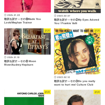
2024.01.22
2023.02.07
歌詞を訳す―その⑬Made You
歌詞を訳す―その②My Eyes Adored
Look/Meghan Trainor
You / Frankie Valli
訳詞
訳詞
2024.01.10
歌詞を訳す―その⑧ Moon
River/Audrey Hepburn
2023.02.12
歌詞を訳す―その③Do you really
want to hurt me/ Culture Club
訳詞
訳詞