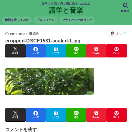
語学と音楽と海と猫に囲まれた生活
語学と音楽
SEARCH
歌詞を訳してみた
プロフィール
プライバシーポリシー
2019.12.22
まいこ
広告
cropped-DSCF1581-scaled-1.jpg
ポスト
シェア
はてブ
送る
Pocket
Pin it
ポスト
シェア
はてブ
送る
Pocket
Pin it
コメントを残す