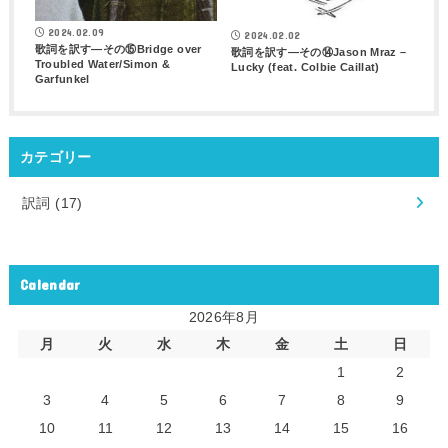
2024.02.09
2024.02.02
歌詞を訳す―その⑮Bridge over
歌詞を訳す―その⑭Jason Mraz –
Troubled Water/Simon &
Lucky (feat. Colbie Caillat)
Garfunkel
カテゴリー
訳詞
(17)
Calendar
2026年8月
月
火
水
木
金
土
日
1
2
3
4
5
6
7
8
9
10
11
12
13
14
15
16