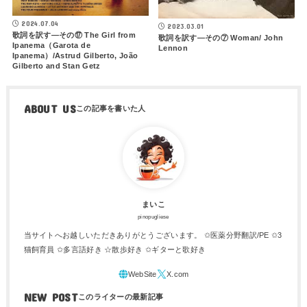
2024.07.04
2023.03.01
歌詞を訳す―その⑰ The Girl from
歌詞を訳す―その⑦ Woman/ John
Ipanema（Garota de
Lennon
Ipanema）/Astrud Gilberto, João
Gilberto and Stan Getz
ABOUT US
まいこ
pinopugliese
当サイトへお越しいただきありがとうございます。 ✩医薬分野翻訳/PE ✩3
猫飼育員 ✩多言語好き ☆散歩好き ✩ギターと歌好き
NEW POST