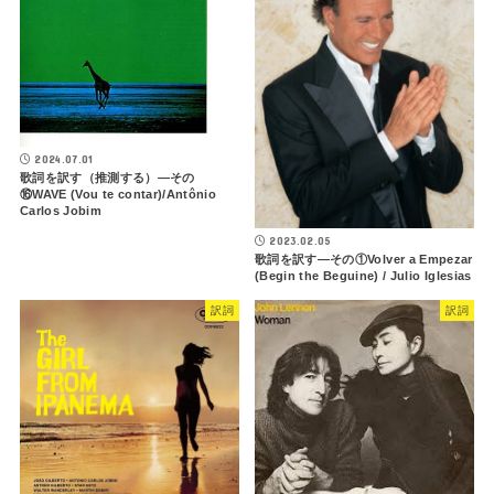
2024.07.01
歌詞を訳す（推測する）―その
⑯WAVE (Vou te contar)/Antônio
Carlos Jobim
2023.02.05
歌詞を訳す—その①Volver a Empezar
(Begin the Beguine) / Julio Iglesias
訳詞
訳詞