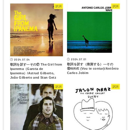
訳詞
訳詞
2024.07.01
2024.07.04
歌詞を訳す（推測する）―その
歌詞を訳す―その⑰ The Girl from
⑯WAVE (Vou te contar)/Antônio
Ipanema（Garota de
Carlos Jobim
Ipanema）/Astrud Gilberto,
João Gilberto and Stan Getz
訳詞
訳詞