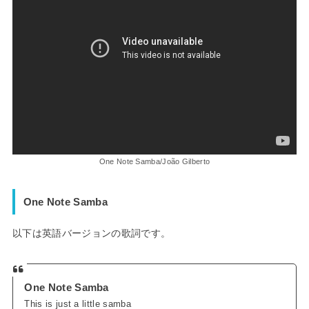
One Note Samba/João Gilberto
One Note Samba
以下は英語バージョンの歌詞です。
One Note Samba
This is just a little samba