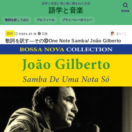
語学と音楽と海と猫に囲まれた生活
語学と音楽
SEARCH
歌詞を訳してみた
プロフィール
プライバシーポリシー
2024.01.14
まいこ
訳詞
広告
歌詞を訳す―その⑩One Note Samba/ João Gilberto