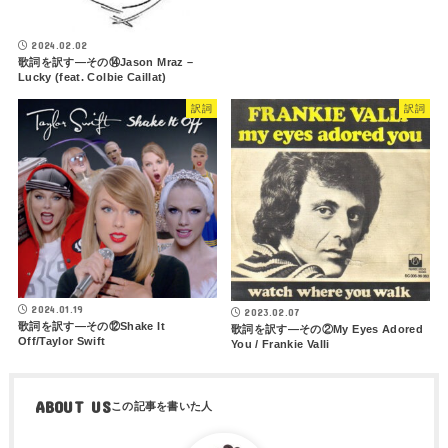
2024.02.02
歌詞を訳す―その⑭Jason Mraz –
Lucky (feat. Colbie Caillat)
訳詞
訳詞
2024.01.19
2023.02.07
歌詞を訳す―その⑫Shake It
歌詞を訳す―その②My Eyes Adored
Off/Taylor Swift
You / Frankie Valli
ABOUT US