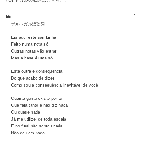
ポルトガルの歌詞はこちら。↓
ポルトガル語歌詞
Eis aqui este sambinha
Feito numa nota só
Outras notas vão entrar
Mas a base é uma só
Esta outra é consequência
Do que acabo de dizer
Como sou a consequência inevitável de você
Quanta gente existe por aí
Que fala tanto e não diz nada
Ou quase nada
Já me utilizei de toda escala
E no final não sobrou nada
Não deu em nada