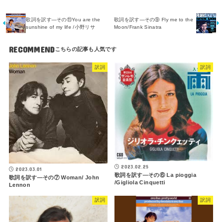
歌詞を訳す―その⑪You are the
歌詞を訳す―その⑨ Fly me to the
sunshine of my life /小野リサ
Moon/Frank Sinatra
RECOMMEND
訳詞
訳詞
2023.02.25
2023.03.01
歌詞を訳す―その⑥ La pioggia
歌詞を訳す―その⑦ Woman/ John
/Gigliola Cinquetti
Lennon
訳詞
訳詞