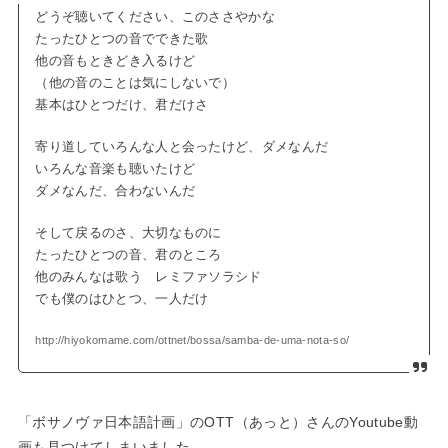
どうぞ聴いてください、このささやかな
たったひとつの音でできた歌
他の音もときどき入るけど
（他の音のことは気にしないで）
基本はひとつだけ、君だけさ
寄り道していろんな人と会ったけど、ダメなんだ
いろんな音楽も聴いたけど
ダメなんだ、合わないんだ
そして戻るのさ、大切なものに
たったひとつの音、君のところ
他のみんなは歌う レミファソラシド
でも僕のはひとつ、一人だけ
http://hiyokomame.com/ottnet/bossa/samba-de-uma-nota-so/
「ボサノヴァ日本語計画」のOTT（あっと）さんのYoutube動
画も見つけてしまいました。