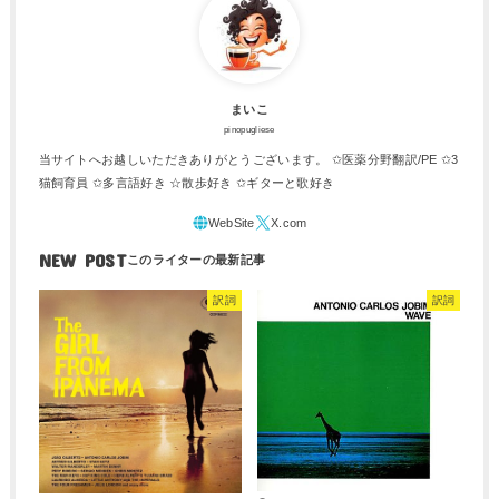
まいこ
pinopugliese
当サイトへお越しいただきありがとうございます。 ✩医薬分野翻訳/PE ✩3
猫飼育員 ✩多言語好き ☆散歩好き ✩ギターと歌好き
NEW POST
訳詞
訳詞