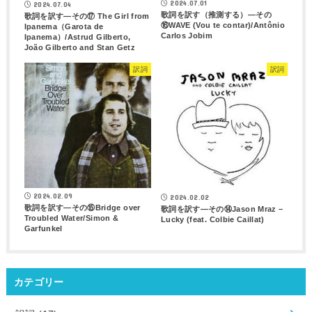
2024.07.01
2024.07.04
歌詞を訳す（推測する）―その
歌詞を訳す―その⑰ The Girl from
⑯WAVE (Vou te contar)/Antônio
Ipanema（Garota de
Carlos Jobim
Ipanema）/Astrud Gilberto,
João Gilberto and Stan Getz
訳詞
訳詞
2024.02.09
2024.02.02
歌詞を訳す―その⑮Bridge over
歌詞を訳す―その⑭Jason Mraz –
Troubled Water/Simon &
Lucky (feat. Colbie Caillat)
Garfunkel
カテゴリー