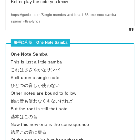
Better play the note you know
https://genius.com/Sergio-mendes-and-brasil-66-one-note-samba-
spanish-flea-lyrics
勝手に和訳 One Note Samba
One Note Samba
This is just a little samba
これはささやかなサンバ
Built upon a single note
ひとつの音しか使わない
Other notes are bound to follow
他の音も使わなくもないけれど
But the root is still that note
基本はこの音
Now this new one is the consequence
結局この音に戻る