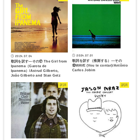
2024.07.01
2024.07.04
歌詞を訳す（推測する）―その
歌詞を訳す―その⑰ The Girl from
⑯WAVE (Vou te contar)/Antônio
Ipanema（Garota de
Carlos Jobim
Ipanema）/Astrud Gilberto,
João Gilberto and Stan Getz
訳詞
訳詞