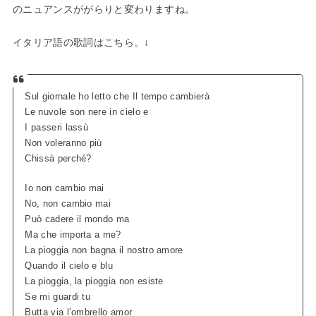
のニュアンスががらりと変わりますね。
イタリア語の歌詞はこちら。↓
Sul giornale ho letto che Il tempo cambierà
Le nuvole son nere in cielo e
I passeri lassù
Non voleranno più
Chissà perché?
Io non cambio mai
No, non cambio mai
Può cadere il mondo ma
Ma che importa a me?
La pioggia non bagna il nostro amore
Quando il cielo e blu
La pioggia, la pioggia non esiste
Se mi guardi tu
Butta via l’ombrello amor