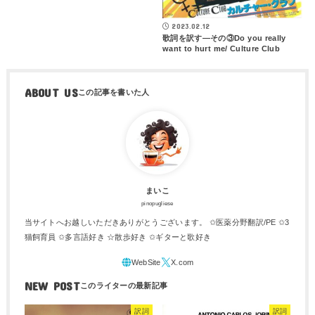
2023.02.12
歌詞を訳す―その③Do you really
want to hurt me/ Culture Club
ABOUT US
まいこ
pinopugliese
当サイトへお越しいただきありがとうございます。 ✩医薬分野翻訳/PE ✩3
猫飼育員 ✩多言語好き ☆散歩好き ✩ギターと歌好き
NEW POST
訳詞
訳詞