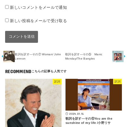
新しいコメントをメールで通知
新しい投稿をメールで受け取る
歌詞を訳す―その⑦ Woman/ John
歌詞を訳す―その⑤ Manic
Lennon
Monday/The Bangles
RECOMMEND
訳詞
訳詞
2024.01.16
歌詞を訳す―その⑪You are the
sunshine of my life /小野リサ