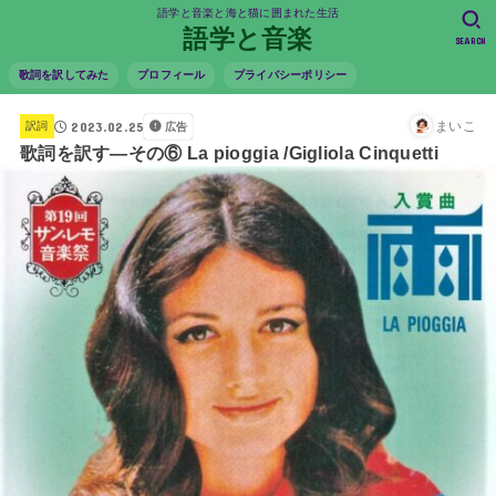
語学と音楽と海と猫に囲まれた生活
語学と音楽
SEARCH
歌詞を訳してみた
プロフィール
プライバシーポリシー
2023.02.25
まいこ
訳詞
広告
歌詞を訳す―その⑥ La pioggia /Gigliola Cinquetti