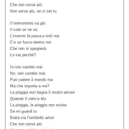
Che non serve più
Non serve più, se ci sei tu
Il termometro va giù
Il sole se ne va
L’inverno fa paura a tutti ma
C’e un fuoco dentro me
Che non si spegnerà
Lo sai perché?
Io non cambio mai
No, non cambio mai
Può cadere il mondo ma
Ma che importa a me?
La pioggia non bagna il nostro amore
Quando il cielo e blu
La pioggia, la pioggia non esiste
Se mi guardi tu
Butta via l’ombrello amor
Che non serve più