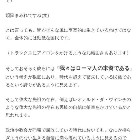
て）
煩悩まみれですね(笑)
とは言っても、皆がそんな風に享楽的に生きているわけではな
く、全体的には勤勉な国民です。
（トランクスにアイロンをかけるような几帳面さもあります）
我々はローマ人の末裔である
そしておそらく彼らには「
」
という考えが根底にあり、時代を超えて繁栄している民族であ
るという誇りがあるように見えます。
そして偉大な先祖の存在。例えばレオナルド・ダ・ヴィンチの
ような偉大な先祖の存在も民族の自信に拍車をかけているかと
思われます。
政治や教会が汚職で腐敗している時代においても、なにか揺ら
ぎようのない生きる自信に満ち溢れているように見えるので